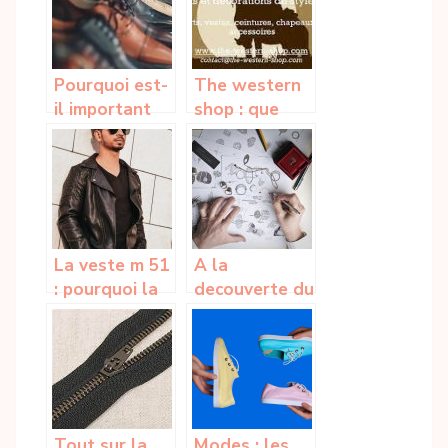
mode ?
Pourquoi est-
The western
il important
shop : que
de bien choisir
faut-il savoir
ses
?
chaussures ?
La veste m 51
A la
: pourquoi la
decouverte du
choisir et
bijou cœur de
quelles sont
l’ocean
ses
differentes
matieres de
fabrication ?
Tout sur la
Modes : les