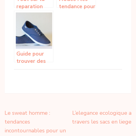
reparation
tendance pour
d’une
cette saison
fermeture
printemps-ete
eclair
2023
Guide pour
trouver des
chaussures
souples
adaptees a
son mode de
vie
Navigation
Le sweat homme :
L’elegance ecologique a
de
tendances
travers les sacs en liege
l’article
incontournables pour un