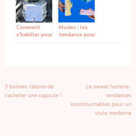
de Noel sur
Vinted
Comment
Modes : les
s’habiller pour
tendance pour
une ceremonie
cette saison
funeraire ?
printemps-ete
2023
Navigation
3 bonnes raisons de
Le sweat homme :
de
s’acheter une cagoule !
tendances
l’article
incontournables pour un
style moderne