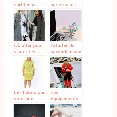
surfileuse
surjeteuse :
pour les
Les éléments
finitions de
de recherche
vos projets?
dont vous
avez besoin
Où aller pour
Acheter du
visiter les
seconde main:
grandes
la nouvelle
maisons de
tendance
mode ?
fashion
Les habits qui
Les
vont aux
équipements
grandes
de marque
tailles
Guy Cotten :