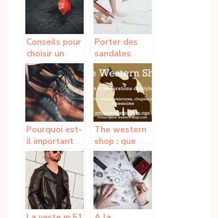
On en parle !
Conseils pour
Porter des
choisir un
sandales
meilleur
anatomiques
parapluie
en ete
Pourquoi est-
The western
il important
shop : que
de bien choisir
faut-il savoir
ses
?
chaussures ?
La veste m 51
A la