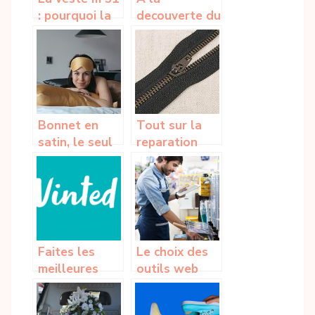
: pourquoi la
decouverte du
choisir et
bijou cœur de
quelles sont
l’ocean
ses
differentes
matieres de
fabrication ?
Bonnet en
Tout sur la
satin, le seul
reparation
moyen naturel
d’une
pour epaissir
fermeture
et allonger
eclair
votre
chevelure ?
Faites les
Le choix des
meilleures
outils web
affaires pour
d’inventaires
les cadeaux