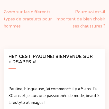
Navigation
Zoom sur les differents
Pourquoi est-il
de
types de bracelets pour
important de bien choisir
l’article
hommes
ses chaussures ?
HEY CEST PAULINE! BIENVENUE SUR
« DSAPES »!
Pauline, blogueuse, j’ai commencé il y a 5 ans. J’ai
30 ans et je suis une passionnée de mode, beauté,
Lifestyle et images!