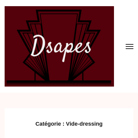
Aller
au
contenu
(Pressez
Entrée)
Dsapes
Catégorie :
Vide-dressing