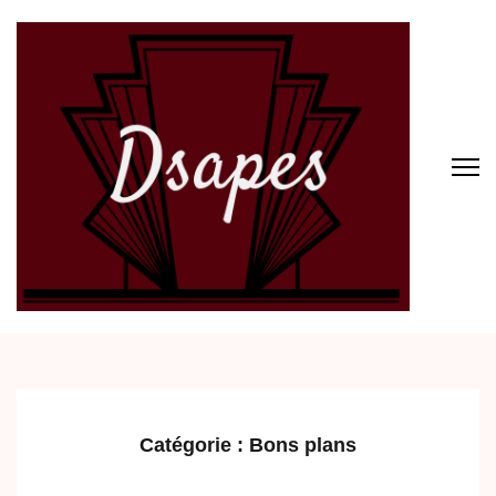
Aller
au
contenu
(Pressez
Entrée)
Dsapes
Catégorie :
Bons plans