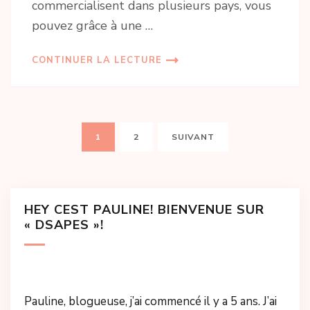
commercialisent dans plusieurs pays, vous
pouvez grâce à une …
CONTINUER LA LECTURE
Pagination
PAGE
PAGE
1
2
SUIVANT
des
publications
HEY CEST PAULINE! BIENVENUE SUR
« DSAPES »!
Pauline, blogueuse, j’ai commencé il y a 5 ans. J’ai