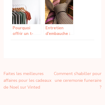
?
l’ocean
Pourquoi
Entretien
offrir un t-
d’embauche :
shirt a son
quelle tenue
ami ?
pour etre
convainquant(e)
?
Navigation
Faites les meilleures
Comment s’habiller pour
de
affaires pour les cadeaux
une ceremonie funeraire
l’article
de Noel sur Vinted
?