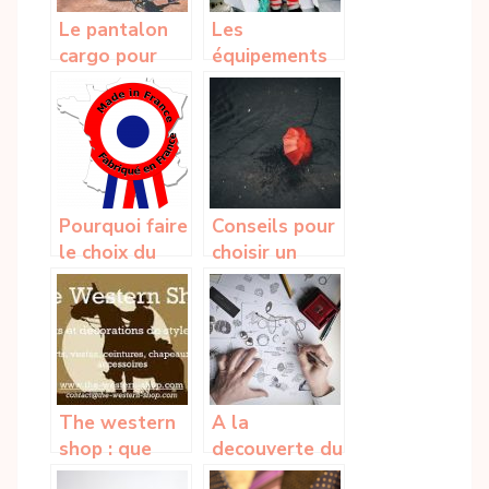
Le pantalon
Les
cargo pour
équipements
homme : le
de marque
choix de la
Guy Cotten :
coupe et des
On en parle !
poches
Pourquoi faire
Conseils pour
le choix du
choisir un
Made in
meilleur
France ?
parapluie
The western
A la
shop : que
decouverte du
faut-il savoir
bijou cœur de