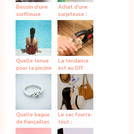
Besoin d’une
Achat d’une
surfileuse
surjeteuse :
pour les
Les éléments
finitions de
de recherche
vos projets?
dont vous
avez besoin
Quelle tenue
La tendance
pour la piscine
est au DIY
ou la mer?
Quelle bague
Le sac fourre-
de fiançailles
tout :
choisir ?
comment faire