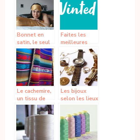
Bonnet en
Faites les
satin, le seul
meilleures
moyen naturel
affaires pour
pour epaissir
les cadeaux
et allonger
de Noel sur
votre
Vinted
chevelure ?
Le cachemire,
Les bijoux
un tissu de
selon les lieux
grande classe
et contexte,
: Origine et
suivez nos
avantages
conseils