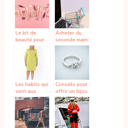
le bon choix ?
Le kit de
Acheter du
beauté pour
seconde main:
un voyage
la nouvelle
tendance
fashion
Les habits qui
Conseils pour
vont aux
offrir un bijou
grandes
à une femme
tailles