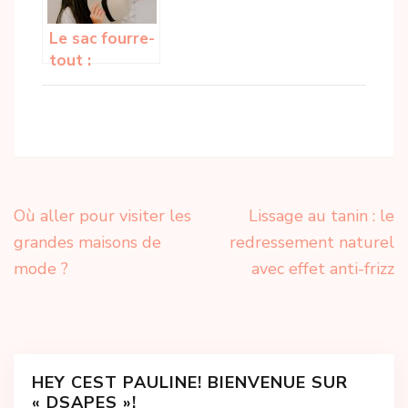
Le sac fourre-
tout :
comment faire
le bon choix ?
Navigation
Où aller pour visiter les
Lissage au tanin : le
de
grandes maisons de
redressement naturel
l’article
mode ?
avec effet anti-frizz
HEY CEST PAULINE! BIENVENUE SUR
« DSAPES »!