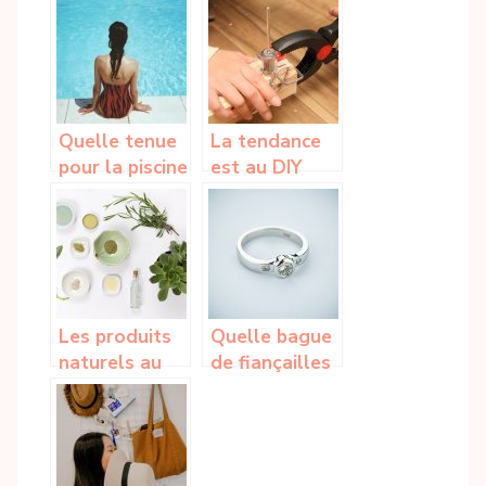
: Origine et
suivez nos
avantages
conseils
Quelle tenue
La tendance
pour la piscine
est au DIY
ou la mer?
Les produits
Quelle bague
naturels au
de fiançailles
service de la
choisir ?
peau