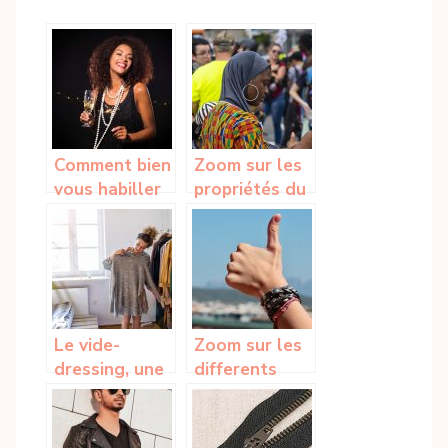
Comment bien
Zoom sur les
vous habiller
propriétés du
pour la soirée
tissu africain
de fiançailles
Wax
de votre
meilleure amie
?
Le vide-
Zoom sur les
dressing, une
differents
tendance
types de
pratique pour
bracelets
le sens de
pour hommes