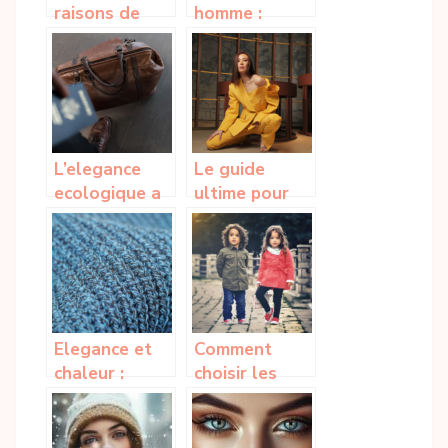
raisons de
homme :
s’acheter une
tendances
cagoule !
incontournables
pour un style
moderne
L’elegance
Le guide
ecologique a
ultime pour
travers les
maitriser le
sacs en liege
look femme
40 ans
Elegance et
Comment
chaleur :
choisir les
l’echarpe en
chaussures à
pure laine
la mode pour
vierge
votre enfant