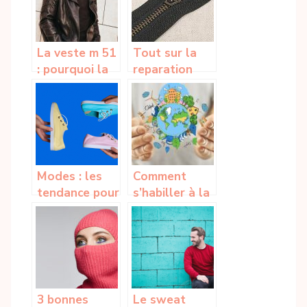
partage et
pour
renouveler sa
La veste m 51
Tout sur la
garde-robe
: pourquoi la
reparation
choisir et
d’une
quelles sont
fermeture
ses
eclair
differentes
matieres de
fabrication ?
Modes : les
Comment
tendance pour
s’habiller à la
cette saison
mode tout en
printemps-ete
étant
2023
écologique ?
3 bonnes
Le sweat