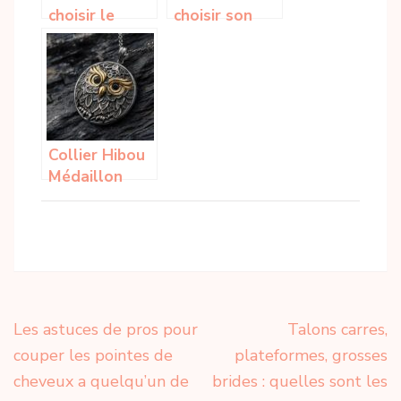
choisir le
choisir son
foulard
costume avec
parfait pour
un spécialiste
sublimer votre
du costume
style
Collier Hibou
Médaillon
Chouette : Le
bijou animalier
qui sublime
toutes vos
tenues
Navigation
Les astuces de pros pour
Talons carres,
de
couper les pointes de
plateformes, grosses
l’article
cheveux a quelqu’un de
brides : quelles sont les