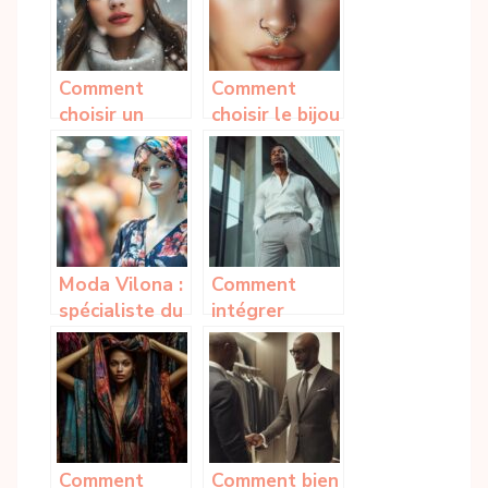
Comment
Comment
choisir un
choisir le bijou
bonnet en
de nez parfait
cachemire
selon votre
pour affronter
style et vos
l’hiver avec
besoins
style
Moda Vilona :
Comment
spécialiste du
intégrer
prêt à porter
l’ensemble
féminin à
plissé pour
petits prix
homme dans
votre garde-
robe
Comment
Comment bien