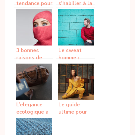
tendance pour
s’habiller à la
cette saison
mode tout en
printemps-ete
étant
2023
écologique ?
3 bonnes
Le sweat
raisons de
homme :
s’acheter une
tendances
cagoule !
incontournables
pour un style
moderne
L’elegance
Le guide
ecologique a
ultime pour
travers les
maitriser le
sacs en liege
look femme
40 ans