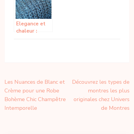
Elegance et
chaleur :
l’echarpe en
pure laine
vierge
Navigation
Les Nuances de Blanc et
Découvrez les types de
de
Crème pour une Robe
montres les plus
l’article
Bohème Chic Champêtre
originales chez Univers
Intemporelle
de Montres