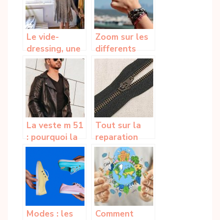
meilleure amie
?
Le vide-
Zoom sur les
dressing, une
differents
tendance
types de
pratique pour
bracelets
le sens de
pour hommes
partage et
pour
renouveler sa
La veste m 51
Tout sur la
garde-robe
: pourquoi la
reparation
choisir et
d’une
quelles sont
fermeture
ses
eclair
differentes
matieres de
fabrication ?
Modes : les
Comment