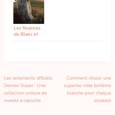
la laine au
aux cheveux
textile
courts : le
match béret
vs fedora
Les Nuances
de Blanc et
Crème pour
une Robe
Bohème Chic
Champêtre
Intemporelle
Navigation
Les vetements officiels
Comment choisir une
de
Demon Slayer : Une
superbe robe bohème
l’article
collection unique de
blanche pour chaque
sweats a capuche
occasion